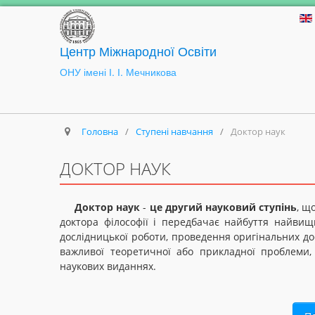
Центр Міжнародної Освіти
ОНУ імені І. І. Мечникова
Головна
/
Ступені навчання
/
Доктор наук
ДОКТОР НАУК
Доктор наук
-
це другий науковий ступінь
, щ
доктора філософії і передбачає найбуття найвищ
дослідницької роботи, проведення оригінальних до
важливої теоретичної або прикладної проблеми,
наукових виданнях.