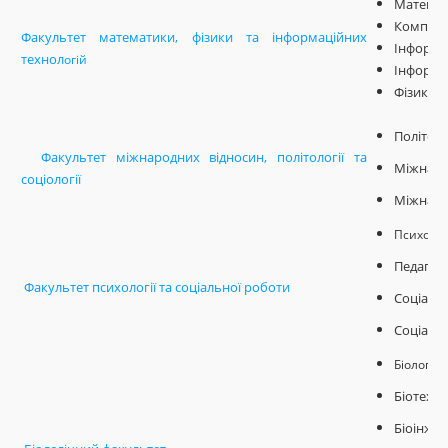
Математ
Комп'ют
Факультет математики, фізики та інформаційних
Інформац
технол
огій
Інформа
Фізика т
Політоло
Факультет міжнародних відносин, політології та
Міжнарод
соціології
Міжнаро
Психолог
Педагогі
Факультет психології та соціальної роботи
Соціаль
Соціаль
Біологія
Біотехно
Біоінжен