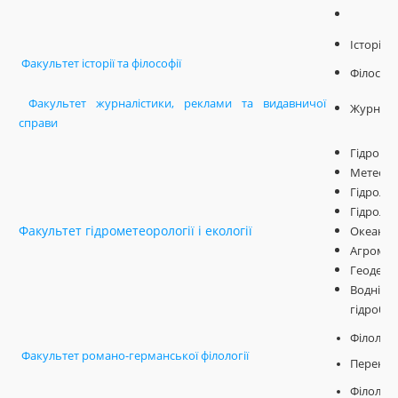
Історія 
Факультет історії та філософії
Філософ
Факультет журналістики, реклами та видавничої
Журналі
справи
Гідроме
Метеорол
Гідролог
Гідроло
Факультет гідрометеорології і екології
Океаногр
Агромет
Геодезія
Водні б
гідробіо
Філологі
Факультет романо-германської філології
Переклад
Філологі