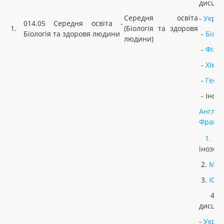
дисцип
Середня освіта
-
Украї
014.05 Середня освіта -
1.
(Біологія та здоровя
Біологія та здоровя людини
-
Біоло
людини)
-
Фізи
-
Хімія
-
Геог
- Іноз
Англій
Францу
1.
У
інозем
2.
МАТ
3.
ІСТ
4. Н
дисцип
-
Украї