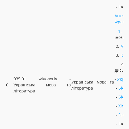
- Іноз
Англій
Францу
1.
У
інозем
2.
МАТ
3.
ІСТ
4. Н
дисцип
035.01 Філологія -
-
Украї
Українська мова та
6.
Українська мова та
література
-
Біоло
література
-
Біоло
-
Хімія
-
Геог
- Іноз