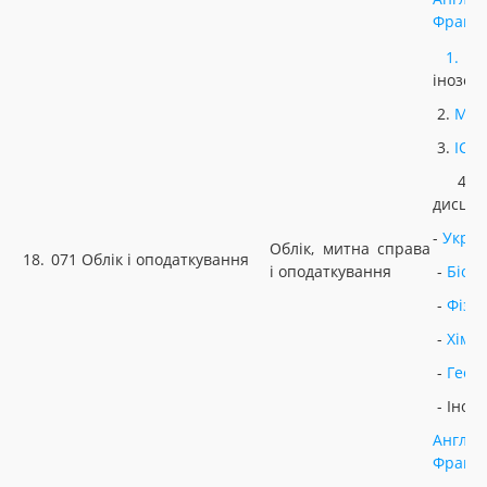
Францу
1.
У
інозем
2.
МАТ
3.
ІСТ
4. Н
дисцип
-
Украї
Облік, митна справа
18.
071 Облік і оподаткування
і оподаткування
-
Біоло
-
Фізи
-
Хімія
-
Геог
- Іноз
Англій
Францу