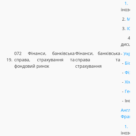
1.
У
інозем
2.
МАТ
3.
ІСТ
4. Н
дисцип
072 Фінанси, банківська
Фінанси, банківська
-
Украї
19.
справа, страхування та
справа та
-
Біоло
фондовий ринок
страхування
-
Фізи
-
Хімія
-
Геог
- Іноз
Англій
Францу
1.
У
інозем