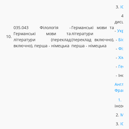
3.
ІСТ
4. Н
дисцип
035.043 Філологія -
Германські мови та
-
Украї
Германські мови та
літератури
10.
літератури (переклад
(переклад включно),
-
Біоло
включно), перша - німецька
перша - німецька
-
Фізи
-
Хімія
-
Геог
- Іноз
Англій
Францу
1.
У
інозем
2.
МАТ
3.
ІСТ