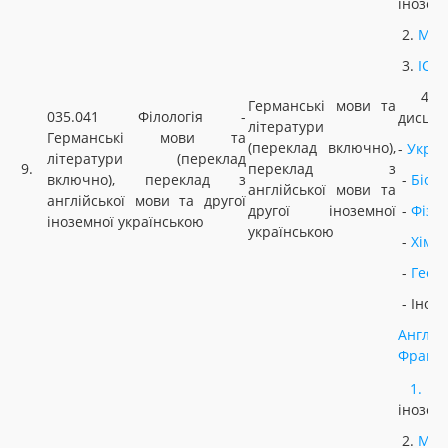
інозем
2.
МАТ
3.
ІСТ
4. Н
Германські мови та
035.041 Філологія -
дисцип
літератури
Германські мови та
(переклад включно),
-
Украї
літератури (переклад
9.
переклад з
включно), переклад з
-
Біоло
англійської мови та
англійської мови та другої
другої іноземної
-
Фізи
іноземної українською
українською
-
Хімія
-
Геог
- Іноз
Англій
Францу
1.
У
інозем
2.
МАТ