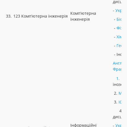
дисцип
-
Украї
Комп’ютерна
33.
123 Комп’ютерна інженерія
інженерія
-
Біоло
-
Фізи
-
Хімія
-
Геог
- Іноз
Англій
Францу
1.
У
інозем
2.
МАТ
3.
ІСТ
4. Н
дисцип
Інформаційні
-
Украї