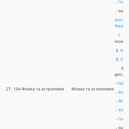
-
Геог
- Іноз
Англій
Францу
1.
У
інозем
2.
МАТ
3.
ІСТ
4. Н
дисцип
-
Украї
27.
104 Фізика та астрономія
Фізика та астрономія
-
Біоло
-
Фізи
-
Хімія
-
Геог
- Іноз