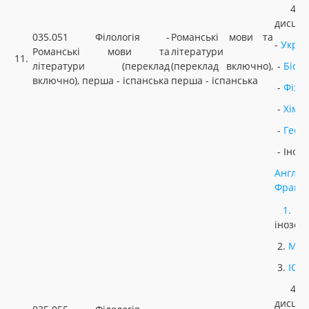
4. Н
дисцип
035.051 Філологія -
Романські мови та
-
Украї
Романські мови та
літератури
11.
літератури (переклад
(переклад включно),
-
Біоло
включно), перша - іспанська
перша - іспанська
-
Фізи
-
Хімія
-
Геог
- Іноз
Англій
Францу
1.
У
інозем
2.
МАТ
3.
ІСТ
4. Н
дисцип