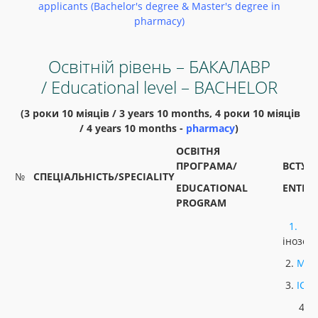
applicants (Bachelor's degree & Master's degree in
pharmacy)
Освітній рівень – БАКАЛАВР
/ Educational level – BACHELOR
(3 роки 10 міяців / 3 years 10 months, 4 роки 10 міяців
/ 4 years 10 months -
pharmacy
)
ОСВІТНЯ
ПРОГРАМА/
ВСТУП
№
СПЕЦІАЛЬНІСТЬ/SPECIALITY
EDUCATIONAL
ENTRA
PROGRAM
1.
У
інозем
2.
МАТ
3.
ІСТ
4. Н