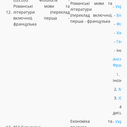
035.055 Філологія -
Романські мови та
Романські мови та
-
Украї
літератури
12.
літератури (переклад
(переклад включно),
-
Біоло
включно), перша -
перша - французька
французька
-
Фізи
-
Хімія
-
Геог
- Іноз
Англій
Францу
1.
У
інозем
2.
МАТ
3.
ІСТ
4. Н
дисцип
Економіка та
-
Украї