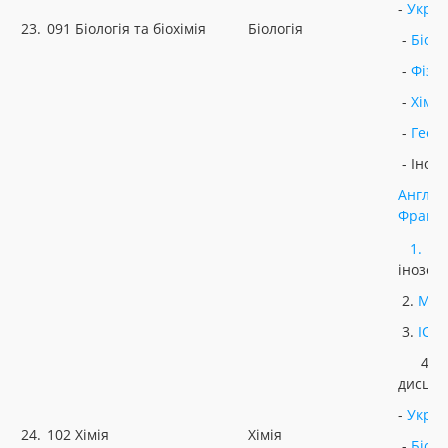
-
Украї
23.
091 Біологія та біохімія
Біологія
-
Біоло
-
Фізи
-
Хімія
-
Геог
- Іноз
Англій
Францу
1.
У
інозем
2.
МАТ
3.
ІСТ
4. Н
дисцип
-
Украї
24.
102 Хімія
Хімія
-
Біоло