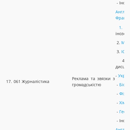
- Іноз
Англій
Францу
1.
У
інозем
2.
МАТ
3.
ІСТ
4. Н
дисцип
-
Украї
Реклама та звязки з
17.
061 Журналістика
громадськістю
-
Біоло
-
Фізи
-
Хімія
-
Геог
- Іноз
Англій