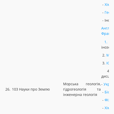
-
Хімія
-
Геог
- Іноз
Англій
Францу
1.
У
інозем
2.
МАТ
3.
ІСТ
4. Н
дисцип
Морська геологія,
-
Украї
26.
103 Науки про Землю
гідрогеологія та
-
Біоло
інженерна геологія
-
Фізи
-
Хімія