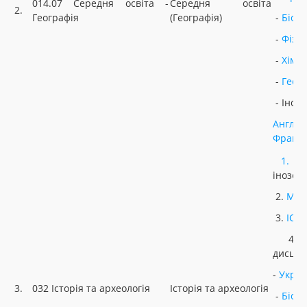
014.07 Середня освіта -
Середня освіта
2.
Географія
(Географія)
-
Біоло
-
Фізи
-
Хімія
-
Геог
- Іноз
Англій
Францу
1.
У
інозем
2.
МАТ
3.
ІСТ
4. Н
дисцип
-
Украї
3.
032 Історія та археологія
Історія та археологія
-
Біоло