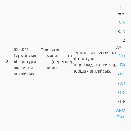
1.
У
інозем
2.
МАТ
3.
ІСТ
4. Н
дисцип
035.041 Філологія -
Германські мови та
Германські мови та
-
Украї
літератури
8.
літератури (переклад
(переклад включно),
-
Біоло
включно), перша -
перша - англійська
англійська
-
Фізи
-
Хімія
-
Геог
- Іноз
Англій
Францу
1.
У