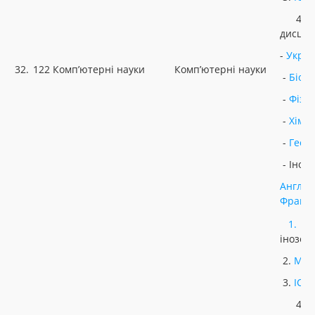
4. Н
дисцип
-
Украї
32.
122 Комп’ютерні науки
Комп’ютерні науки
-
Біоло
-
Фізи
-
Хімія
-
Геог
- Іноз
Англій
Францу
1.
У
інозем
2.
МАТ
3.
ІСТ
4. Н