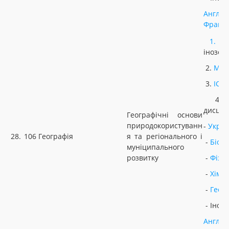
Англій
Францу
1.
У
інозем
2.
МАТ
3.
ІСТ
4. Н
дисцип
Географічні основи
природокористуванн
-
Украї
28.
106 Географія
я та регіонального і
-
Біоло
муніципального
розвитку
-
Фізи
-
Хімія
-
Геог
- Іноз
Англій