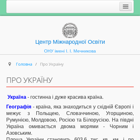
Центр Міжнародної Освіти
ОНУ імені І. І. Мечникова
Головна
/
Про Україну
ПРО УКРАЇНУ
Україна
- гостинна і дуже красива країна.
Географія
- країна, яка знаходиться у східній Європі і
межує з Польщею, Словаччиною, Угорщиною,
Румунією, Молдовою, Росією та Білорусією. На півдні
Україна омивається двома морями - Чорним і
Азовським.
Площа України становить 603.6 тис. кв. км. і по