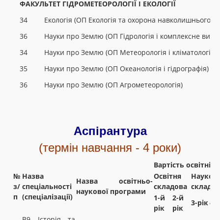
ФАКУЛЬТЕТ ГІДРОМЕТЕОРОЛОГІЇ І ЕКОЛОГІЇ
34
Екологія (ОП Екологія та охорона навколишнього 
36
Науки про Землю (ОП Гідрологія і комплексне вико
34
Науки про Землю (ОП Метеорологія і кліматологія)
35
Науки про Землю (ОП Океанологія і гідрографія)
36
Науки про Землю (ОП Агрометеорологія)
Аспірантура
(термін навчання - 4 роки)
Вартість освітніх 
№
Назва
Освітня
Науков
Назва освітньо-
з/
спеціальності
складова
складо
наукової програми
п
(спеціалізації)
1-й
2-й
3-рік
4-р
рік
рік
B9 Історія та