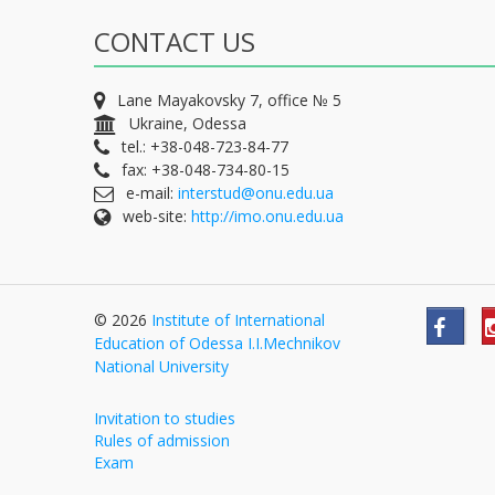
CONTACT US
Lane Mayakovsky 7, office № 5
Ukraine, Odessa
tel.: +38-048-723-84-77
fax: +38-048-734-80-15
e-mail:
interstud@onu.edu.ua
web-site:
http://imo.onu.edu.ua
© 2026
Institute of International
Education of Odessa I.I.Mechnikov
National University
Invitation to studies
Rules of admission
Exam